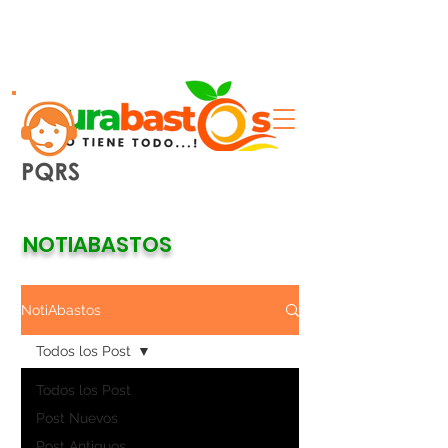
NOTIABASTOS
NotiAbastos
Todos los Post
Todos los Post
Post Nuevos
Post Antiguos