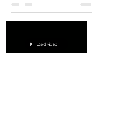
Motor Bike Expo!
Load video
desarrolloneiva
24 oct 2025
1 min de lectura
🏍️🔥 ¡La pasión por
los motores llega a