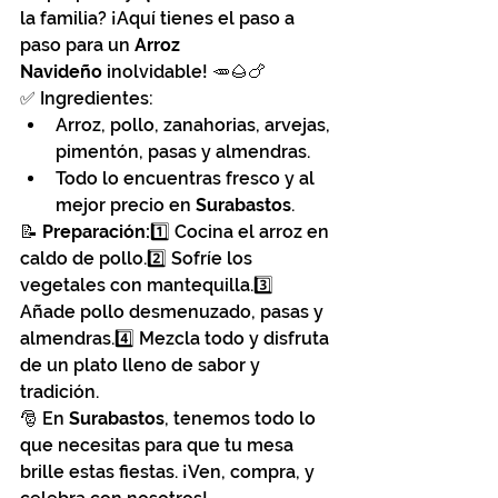
la familia? ¡Aquí tienes el paso a 
paso para un 
Arroz 
Navideño
 inolvidable! 🥕🌰🍗
✅ Ingredientes:
Arroz, pollo, zanahorias, arvejas, 
pimentón, pasas y almendras.
Todo lo encuentras fresco y al 
mejor precio en 
Surabastos
.
📝 
Preparación:
1️⃣ Cocina el arroz en 
caldo de pollo.2️⃣ Sofríe los 
vegetales con mantequilla.3️⃣ 
Añade pollo desmenuzado, pasas y 
almendras.4️⃣ Mezcla todo y disfruta 
de un plato lleno de sabor y 
tradición.
🎅 En 
Surabastos
, tenemos todo lo 
que necesitas para que tu mesa 
brille estas fiestas. ¡Ven, compra, y 