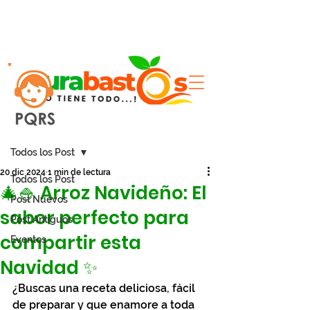
Entrada
Todos los Post
20 dic 2024
1 min de lectura
Todos los Post
🎄🍚 Arroz Navideño: El
Post Nuevos
sabor perfecto para
Post Antiguos
compartir esta
Eventos
Navidad ✨
¿Buscas una receta deliciosa, fácil 
de preparar y que enamore a toda 