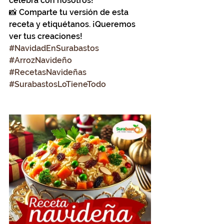
celebra con nosotros!
📸 Comparte tu versión de esta 
receta y etiquétanos. ¡Queremos 
ver tus creaciones!
#NavidadEnSurabastos
#ArrozNavideño
#RecetasNavideñas
#SurabastosLoTieneTodo