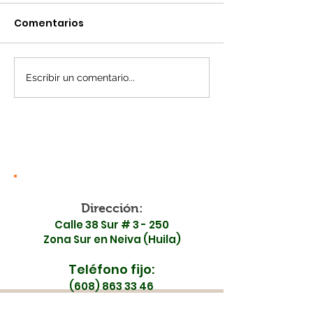
Comentarios
Escribir un comentario...
¡Madrugamos por tu
¡Toma nota! 
salud! Surabastos y la
en la movilid
ESE Carmen Emilia
Surabastos est
Ospina se unen en
de mayo
una jornada especial
Dirección:
Calle 38 Sur # 3 - 250
Zona Sur en Neiva (Huila)
Teléfono fijo:
(608) 863 33 46
Celulares: