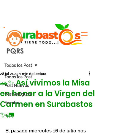
Entrada
Todos los Post
28 jul 2025
1 min de lectura
Todos los Post
🚗✨ Así vivimos la Misa
Post Nuevos
en honor a la Virgen del
Post Antiguos
Carmen en Surabastos
Eventos
✨🚛
El pasado miércoles 16 de julio nos 