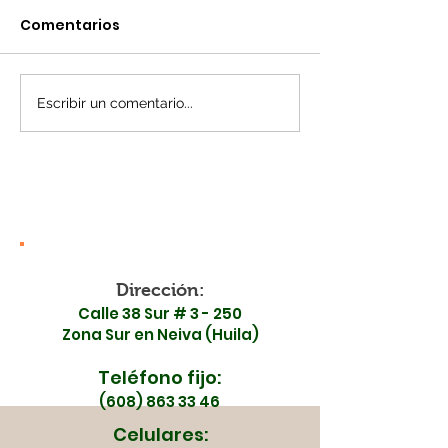
Comentarios
Escribir un comentario...
¡Madrugamos por tu
¡Toma nota! 
salud! Surabastos y la
en la movilid
ESE Carmen Emilia
Surabastos est
Ospina se unen en
de mayo
una jornada especial
Dirección:
Calle 38 Sur # 3 - 250
Zona Sur en Neiva (Huila)
Teléfono fijo:
(608) 863 33 46
Celulares: