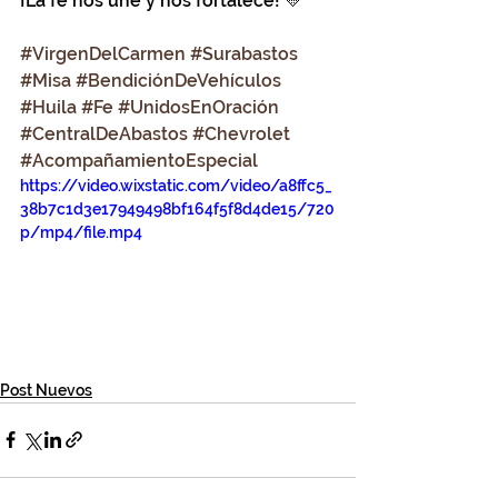
¡La fe nos une y nos fortalece! 💛
#VirgenDelCarmen
#Surabastos
#Misa
#BendiciónDeVehículos
#Huila
#Fe
#UnidosEnOración
#CentralDeAbastos
#Chevrolet
#AcompañamientoEspecial
https://video.wixstatic.com/video/a8ffc5_
38b7c1d3e17949498bf164f5f8d4de15/720
p/mp4/file.mp4
Post Nuevos