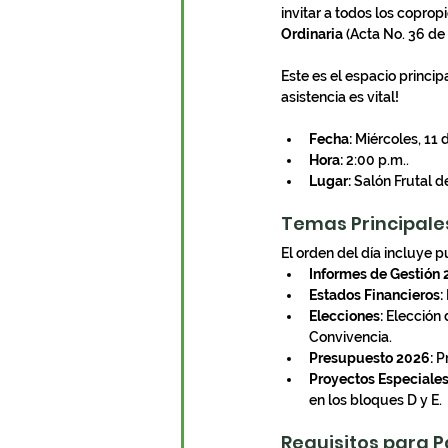
invitar a todos los copropi
Ordinaria
 (Acta No. 36 de
Este es el espacio princip
asistencia es vital!
Fecha:
 Miércoles, 11 
Hora:
 2:00 p.m..
Lugar:
 Salón Frutal d
Temas Principale
El orden del día incluye 
Informes de Gestión
Estados Financieros:
Elecciones:
 Elección
Convivencia.
Presupuesto 2026:
 P
Proyectos Especiales
en los bloques D y E.
Requisitos para P