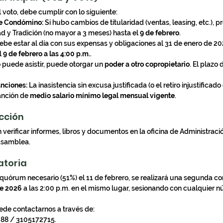
 voto, debe cumplir con lo siguiente:
e Condómino:
 Si hubo cambios de titularidad (ventas, leasing, etc.), p
ad y Tradición (no mayor a 3 meses) hasta el 
9 de febrero
.
ebe estar al día con sus expensas y obligaciones al 31 de enero de 202
 
9 de febrero a las 4:00 p.m.
.
o puede asistir, puede otorgar un 
poder a otro copropietario
. El plazo 
nciones:
 La inasistencia sin excusa justificada (o el retiro injustificad
nción de 
medio salario mínimo legal mensual vigente
.
cción
verificar informes, libros y documentos en la oficina de Administraci
 asamblea.
toria
 quórum necesario (51%) el 11 de febrero, se realizará una segunda co
de 2026
 a las 2:00 p.m. en el mismo lugar, sesionando con cualquier n
ede contactarnos a través de:
88 / 3105172715.