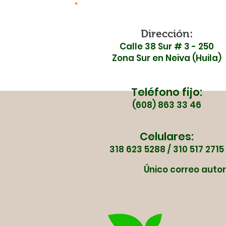
inconformidad ante la
inauguración de la Ruta
45 por falta de
Dirección:
Calle 38 Sur # 3 - 250
garantías en seguridad
Zona Sur en Neiva (Huila)
vial
Teléfono fijo:
(608) 863 33 46
Celulares:
318 623 5288 / 310 517 2715
Único correo autor