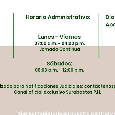
ESE Carmen Emilia
Sura
Ospina se unen en una
ma
Horario Administrativo:
Dia
jornada especial
Ape
Lunes - Viernes
07:00 a.m. - 04:00 p.m.
Jornada Continua
Sábados:
08:00 a.m. - 12:00 p.m.
izado para Notificaciones Judiciales:
contactenos
Canal oficial exclusivo Surabastos P.H.
Si eres Propietario en nuestra Central 