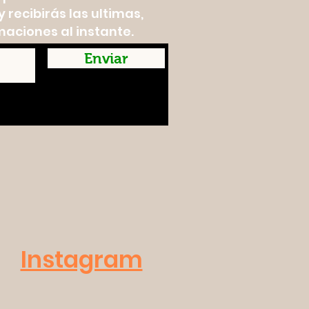
 recibirás las ultimas,
maciones al instante.
Enviar
Instagram