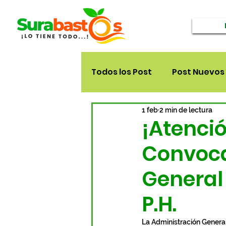
Todos los Post
Post Nuevos
1 feb
2 min de lectura
¡Atenci
Convoca
General
P.H.
La Administración General