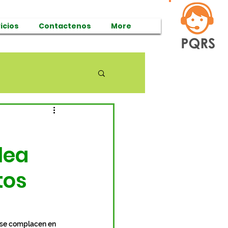
icios
Contactenos
More
lea
tos
 se complacen en 