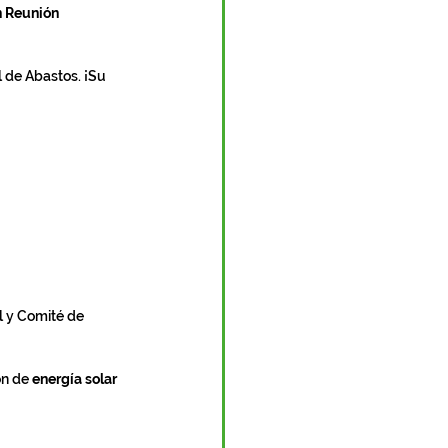
 Reunión 
l de Abastos. ¡Su 
l y Comité de 
n de 
energía solar