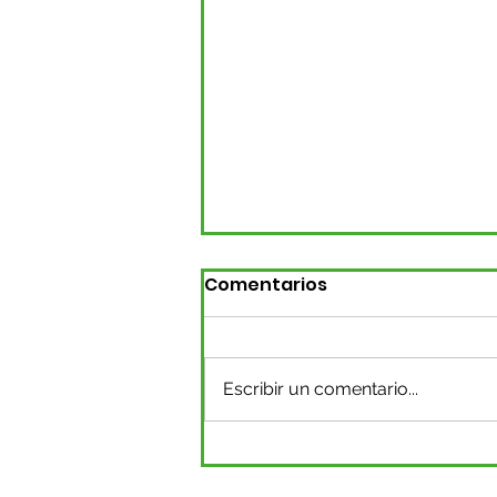
Comentarios
Escribir un comentario...
Surabastos P.H. se
declara en