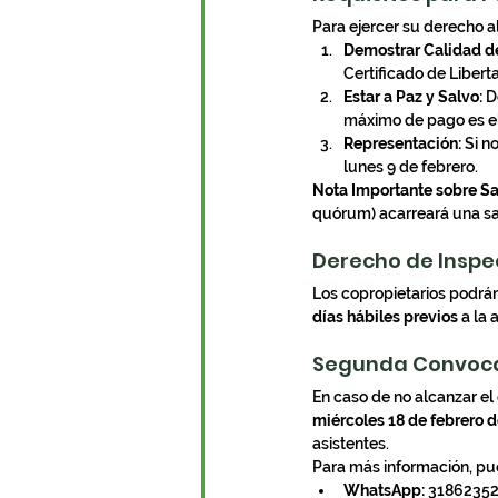
Para ejercer su derecho al
Demostrar Calidad d
Certificado de Libert
Estar a Paz y Salvo:
 D
máximo de pago es el
Representación:
 Si n
lunes 9 de febrero.
Nota Importante sobre Sa
quórum) acarreará una sa
Derecho de Inspe
Los copropietarios podrán 
días hábiles previos
 a la
Segunda Convoca
En caso de no alcanzar el
miércoles 18 de febrero 
asistentes.
Para más información, pu
WhatsApp:
 31862352