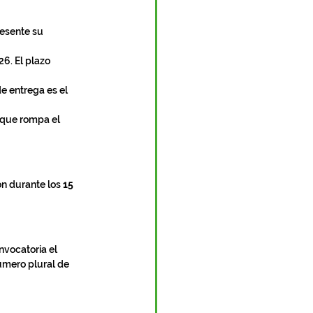
resente su 
6. El plazo 
de entrega es el 
o que rompa el 
ón durante los 
15 
nvocatoria el 
úmero plural de 