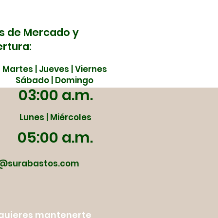
bastos este 5 y 6 de
yo
s de Mercado y
rtura:
Martes | Jueves | Viernes
Sábado | Domingo
03:00 a.m.
Lunes | Miércoles
05:00 a.m.
@surabastos.com
y quieres mantenerte