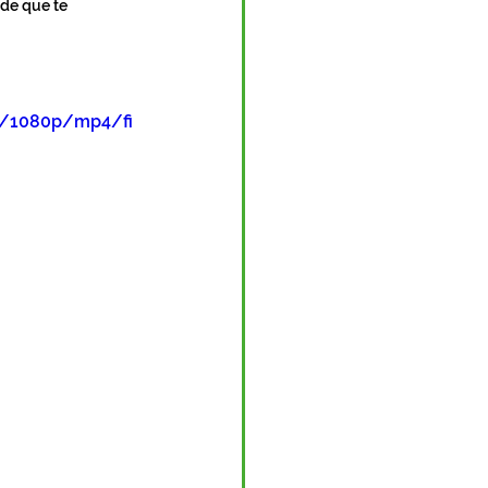
de que te 
72/1080p/mp4/fi