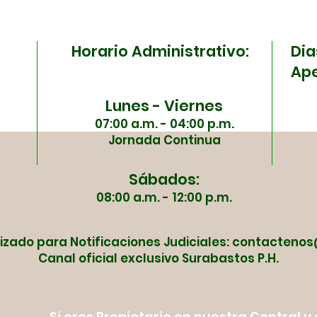
ESE Carmen Emilia
Sura
Ospina se unen en una
ma
Horario Administrativo:
Dia
jornada especial
Ape
Lunes - Viernes
07:00 a.m. - 04:00 p.m.
Jornada Continua
Sábados:
08:00 a.m. - 12:00 p.m.
izado para Notificaciones Judiciales:
contactenos
Canal oficial exclusivo Surabastos P.H.
Si eres Propietario en nuestra Central 