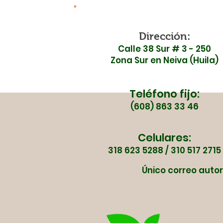
inconformidad ante la
inauguración de la Ruta
45 por falta de
Dirección:
Calle 38 Sur # 3 - 250
garantías en seguridad
Zona Sur en Neiva (Huila)
vial
Teléfono fijo:
(608) 863 33 46
Celulares:
318 623 5288 / 310 517 2715
Único correo autor