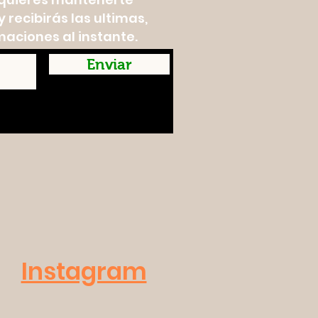
 recibirás las ultimas,
maciones al instante.
Enviar
Instagram