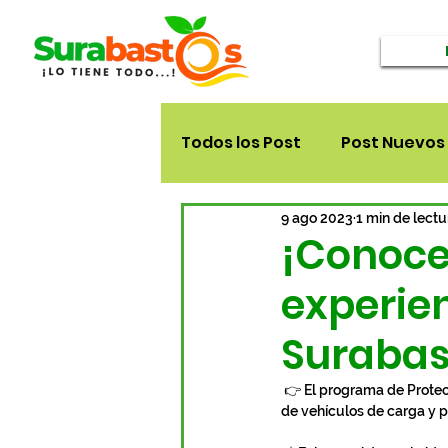
Todos los Post
Post Nuevos
9 ago 2023
1 min de lectu
¡Conoce
experie
Surabast
 👉 El programa de Protección por la Vida de los Transportadores, donde se evaluó la destreza en la conducción 
de vehículos de carga y p