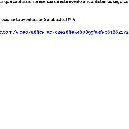
eos que capturaron la esencia de este evento único. ¡Estamos seguros 
ocionante aventura en Surabastos! 🏁🔥
atic.com/video/a8ffc5_ad4c2e28ffe5480899fa3f5b618621