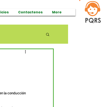
icios
Contactenos
More