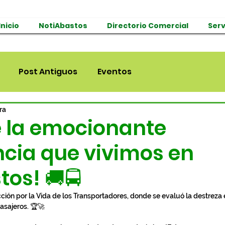
Inicio
NotiAbastos
Directorio Comercial
Serv
Post Antiguos
Eventos
ra
 la emocionante
ncia que vivimos en
os! 🚚🚍
asajeros. 🏆🚀