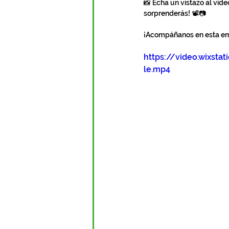
📸 Echa un vistazo al vid
sorprenderás! 📽️📷
¡Acompáñanos en esta em
https://video.wixst
le.mp4