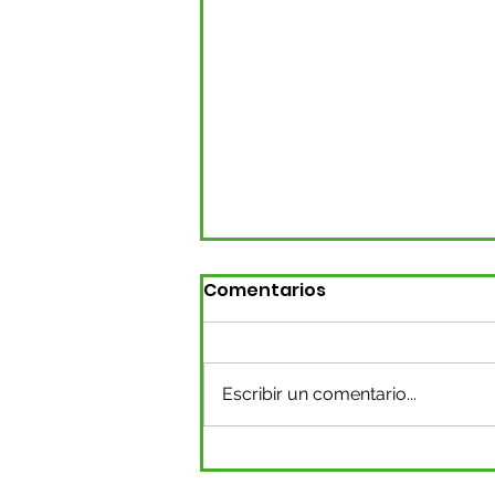
Comentarios
Escribir un comentario...
Surabastos P.H. se
declara en