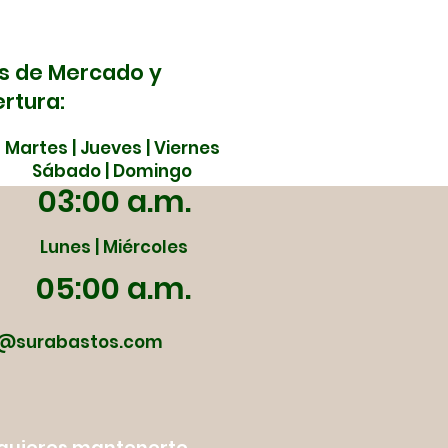
bastos este 5 y 6 de
yo
s de Mercado y
rtura:
Martes | Jueves | Viernes
Sábado | Domingo
03:00 a.m.
Lunes | Miércoles
05:00 a.m.
@surabastos.com
y quieres mantenerte