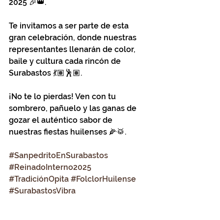
2025 🎉👑.
Te invitamos a ser parte de esta 
gran celebración, donde nuestras 
representantes llenarán de color, 
baile y cultura cada rincón de 
Surabastos 💃🏽🕺🏽.
¡No te lo pierdas! Ven con tu 
sombrero, pañuelo y las ganas de 
gozar el auténtico sabor de 
nuestras fiestas huilenses 🌽🥁.
#SanpedritoEnSurabastos
#ReinadoInterno2025
#TradiciónOpita
#FolclorHuilense
#SurabastosVibra