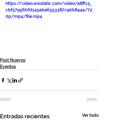
https://video.wixstatic.com/video/a8ffc5_
cbf57956bfd145aba6553387c90b844a/72
0p/mp4/file.mp4
Post Nuevos
Eventos
Ver todo
Entradas recientes