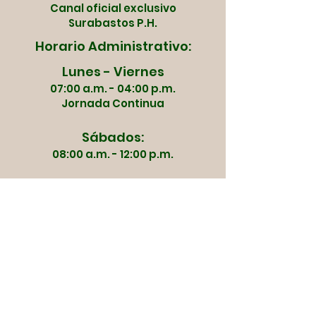
Canal oficial exclusivo
Surabastos P.H.
Horario Administrativo:
Lunes - Viernes
07:00 a.m. - 04:00 p.m.
Jornada Continua
Sábados:
08:00 a.m. - 12:00 p.m.
Dias de Mercado y
Apertura:
Martes | Jueves | Viernes
Sábado | Domingo
03:00 a.m.
Lunes | Miércoles
Servicios