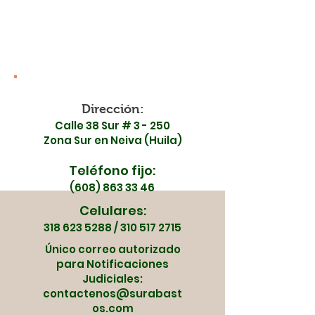
ESE Carmen Emilia
Surabastos est
Ospina se unen en
de mayo
una jornada especial
Dirección:
Calle 38 Sur # 3 - 250
Zona Sur en Neiva (Huila)
Teléfono fijo:
(608) 863 33 46
Celulares:
318 623 5288
/
310 517 2715
Único correo autorizado
para Notificaciones
Judiciales:
contactenos@surabast
os.com