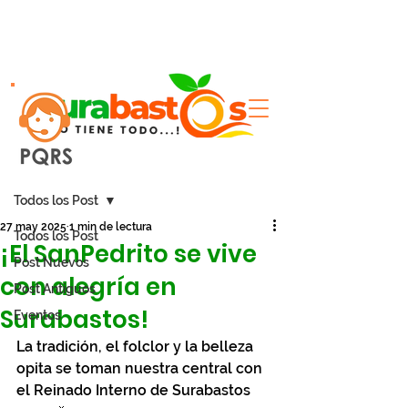
Entrada
Todos los Post
27 may 2025
1 min de lectura
Todos los Post
¡El SanPedrito se vive
Post Nuevos
con alegría en
Post Antiguos
Surabastos!
Eventos
La tradición, el folclor y la belleza 
opita se toman nuestra central con 
el Reinado Interno de Surabastos 