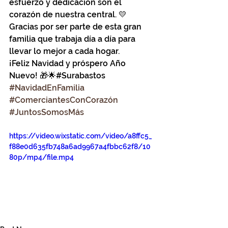
esfuerzo y dedicación son el 
corazón de nuestra central. 💛
Gracias por ser parte de esta gran 
familia que trabaja día a día para 
llevar lo mejor a cada hogar.
¡Feliz Navidad y próspero Año 
Nuevo! 🎁🌟#Surabastos 
#NavidadEnFamilia
#ComerciantesConCorazón
#JuntosSomosMás
https://video.wixstatic.com/video/a8ffc5_
f88e0d635fb748a6ad9967a4fbbc62f8/10
80p/mp4/file.mp4