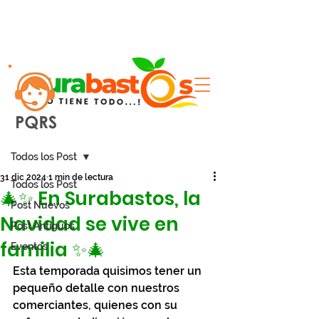
Entrada
Todos los Post
31 dic 2024
1 min de lectura
Todos los Post
🎄✨ En Surabastos, la
Post Nuevos
Navidad se vive en
Post Antiguos
familia ✨🎄
Eventos
Esta temporada quisimos tener un 
pequeño detalle con nuestros 
comerciantes, quienes con su 