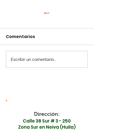
Comentarios
Escribir un comentario...
¡Madrugamos por tu
¡Toma nota! 
salud! Surabastos y la
en la movilid
ESE Carmen Emilia
Surabastos est
Ospina se unen en
de mayo
una jornada especial
Dirección:
Calle 38 Sur # 3 - 250
Zona Sur en Neiva (Huila)