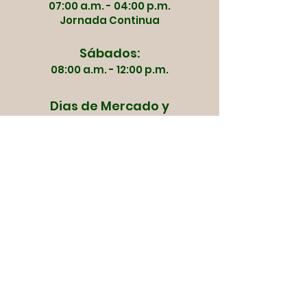
07:00 a.m. - 04:00 p.m.
Jornada Continua
Sábados:
08:00 a.m. - 12:00 p.m.
Dias de Mercado y
Apertura:
Martes | Jueves | Viernes
Sábado | Domingo
03:00 a.m.
Lunes | Miércoles
Servicios
05:00 a.m.
Contactenos
Acerca de
nosotros
Facebook