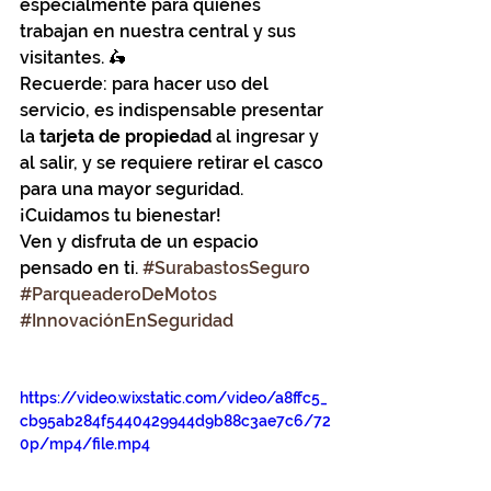
especialmente para quienes 
trabajan en nuestra central y sus 
visitantes. 🛵
Recuerde: para hacer uso del 
servicio, es indispensable presentar 
la 
tarjeta de propiedad
 al ingresar y 
al salir, y se requiere retirar el casco 
para una mayor seguridad. 
¡Cuidamos tu bienestar!
Ven y disfruta de un espacio 
pensado en ti. 
#SurabastosSeguro
#ParqueaderoDeMotos
#InnovaciónEnSeguridad
https://video.wixstatic.com/video/a8ffc5_
cb95ab284f5440429944d9b88c3ae7c6/72
0p/mp4/file.mp4