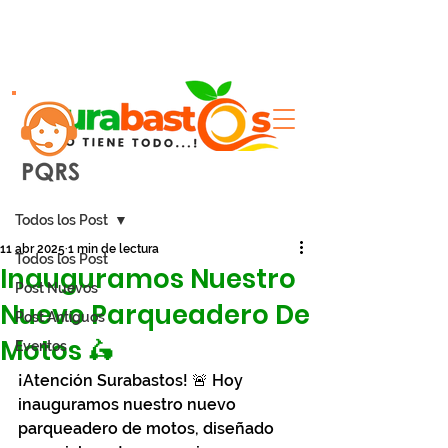
Entrada
Todos los Post
11 abr 2025
1 min de lectura
Todos los Post
Inauguramos Nuestro
Post Nuevos
Nuevo Parqueadero De
Post Antiguos
Motos 🛵
Eventos
¡Atención Surabastos! 🚨 Hoy 
inauguramos nuestro nuevo 
parqueadero de motos, diseñado 