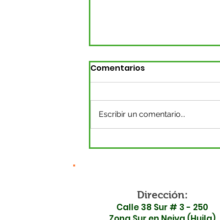
Comentarios
Escribir un comentario...
Surabastos P.H. se
declara en
inconformidad ante la
inauguración de la Ruta
45 por falta de
Dirección:
Calle 38 Sur # 3 - 250
garantías en seguridad
Zona Sur en Neiva (Huila)