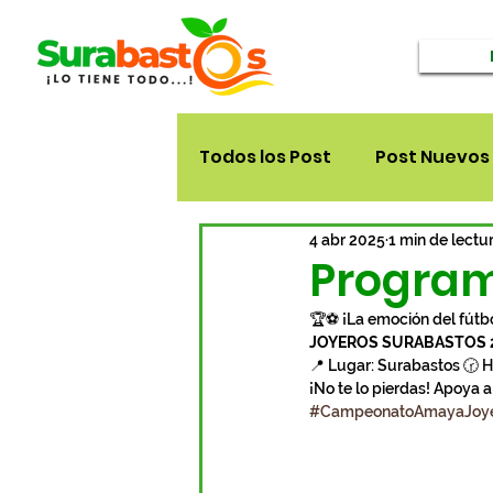
Todos los Post
Post Nuevos
4 abr 2025
1 min de lectu
Progra
🏆⚽ ¡La emoción del fútbo
JOYEROS SURABASTOS 
📍 Lugar: Surabastos 🕝 Ho
¡No te lo pierdas! Apoya a 
#CampeonatoAmayaJoye