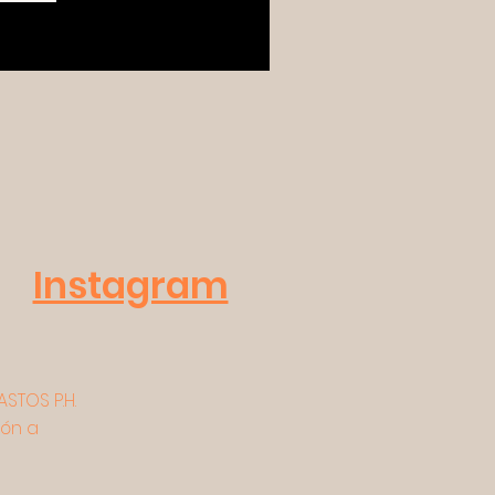
Instagram
STOS P.H.
ión a