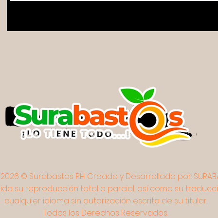
2026 © Surabastos P.H. Creado y Desarrollado por:
SURABA
ida su reproducción total o parcial, así como su traducc
cualquier idioma sin autorización escrita de su titular.
Todos los Derechos Reservados.