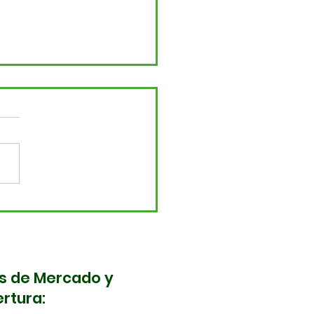
ma nota! Cambios en
movilidad de
bastos este 5 y 6 de
yo
s de Mercado y
rtura: