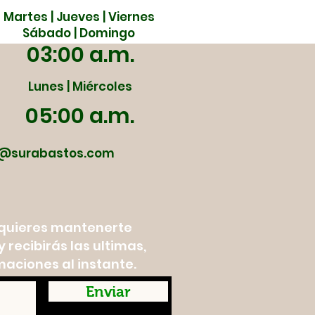
Martes | Jueves | Viernes
Sábado | Domingo
03:00 a.m.
Lunes | Miércoles
05:00 a.m.
@surabastos.com
y quieres mantenerte
 recibirás las ultimas,
maciones al instante.
Enviar