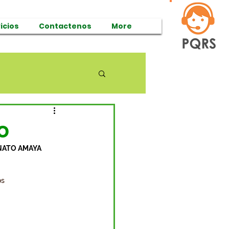
icios
Contactenos
More
o
ATO AMAYA 
os