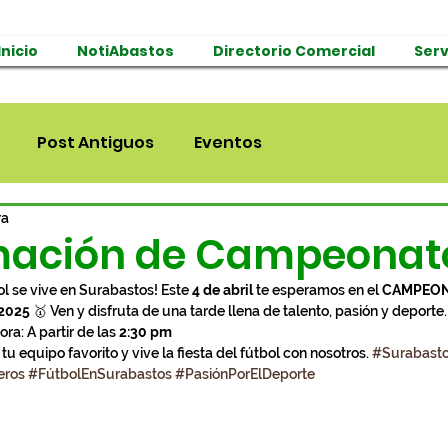
Inicio
NotiAbastos
Directorio Comercial
Serv
Post Antiguos
Eventos
ra
mación de Campeonat
l se vive en Surabastos! Este 
4 de abril
 te esperamos en el 
CAMPEON
2025
 🥇 Ven y disfruta de una tarde llena de talento, pasión y deporte.
ra: A partir de las 
2:30 pm
tu equipo favorito y vive la fiesta del fútbol con nosotros. 
#Surabast
ros
#FútbolEnSurabastos
#PasiónPorElDeporte