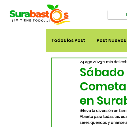
Todos los Post
Post Nuevos
24 ago 2023
1 min de lec
Sábado 2
Cometas
en Sura
¡Eleva la diversión en fa
Abierto para todas las eda
seres queridos y únanse a