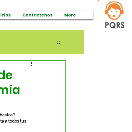
icios
Contactenos
More
 de
omía
bastos"! 
ta a todos tus 