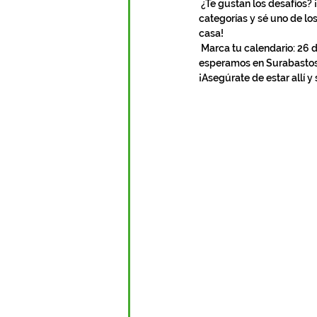
 ¿Te gustan los desafíos? ¡Los grandes premios te están esperando! Demuestra tus habilidades en nuestras 
categorías y sé uno de los
casa!
 Marca tu calendario: 26 de agosto de 2023. ¡No dejes que este emocionante evento pase desapercibido! Te 
esperamos en Surabastos 
¡Asegúrate de estar allí y 