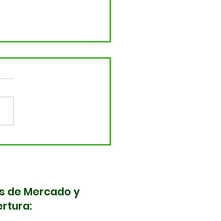
ma nota! Cambios en
movilidad de
bastos este 5 y 6 de
yo
s de Mercado y
rtura: