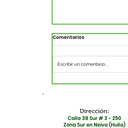
Comentarios
Escribir un comentario...
Surabastos P.H. se
declara en
inconformidad ante la
inauguración de la Ruta
45 por falta de
Dirección:
Calle 38 Sur # 3 - 250
garantías en seguridad
Zona Sur en Neiva (Huila)
vial