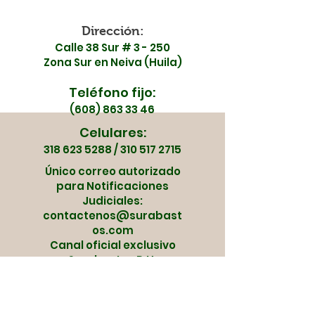
Dirección:
Calle 38 Sur # 3 - 250
Zona Sur en Neiva (Huila)
Teléfono fijo:
(608) 863 33 46
Celulares:
318 623 5288
/
310 517 2715
Único correo autorizado
para Notificaciones
Judiciales:
contactenos@surabast
os.com
Canal oficial exclusivo
Surabastos P.H.
Horario Administrativo:
Lunes - Viernes