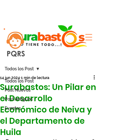
Entrada
Todos los Post
14 jun 2024
1 min de lectura
Todos los Post
Surabastos: Un Pilar en
Post Nuevos
el Desarrollo
Post Antiguos
Económico de Neiva y
Eventos
el Departamento de
Huila