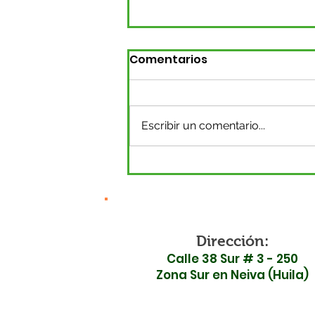
Comentarios
Escribir un comentario...
Surabastos P.H. se
declara en
inconformidad ante la
inauguración de la Ruta
45 por falta de
Dirección:
Calle 38 Sur # 3 - 250
garantías en seguridad
Zona Sur en Neiva (Huila)
vial