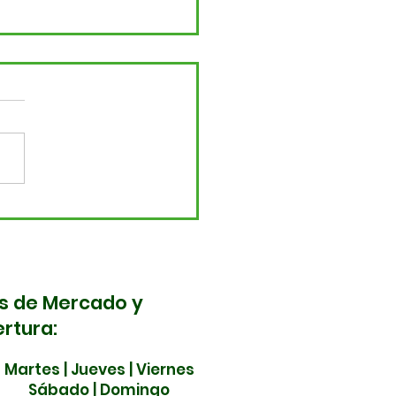
ma nota! Cambios en
movilidad de
bastos este 5 y 6 de
yo
s de Mercado y
rtura:
Martes | Jueves | Viernes
Sábado | Domingo