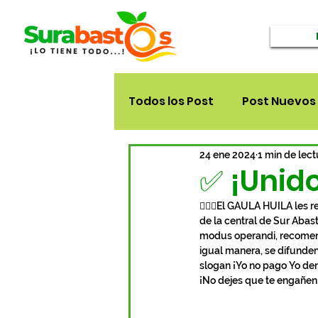
Todos los Post
Post Nuevos
24 ene 2024
1 min de lect
✅️ ¡Unid
👮🏼‍♂️El GAULA HUILA les
de la central de Sur Abas
modus operandi, recomenda
igual manera, se difunden 
slogan ¡Yo no pago Yo de
¡No dejes que te engañen, 