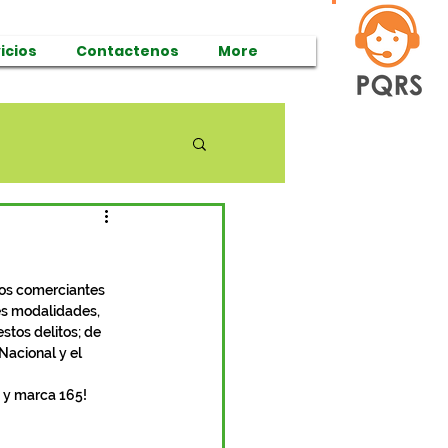
icios
Contactenos
More
los comerciantes 
es modalidades, 
tos delitos; de 
Nacional y el 
a y marca 165!