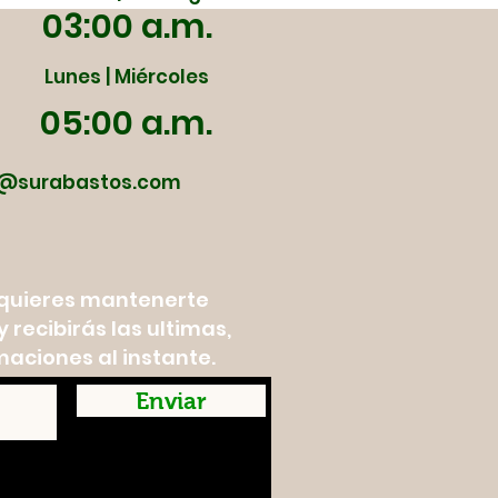
03:00 a.m.
Lunes | Miércoles
05:00 a.m.
@surabastos.com
y quieres mantenerte
 recibirás las ultimas,
maciones al instante.
Enviar