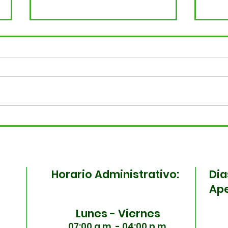
¡Madrugamos por tu
¡To
salud! Surabastos y la
la 
ESE Carmen Emilia
Sura
Ospina se unen en una
ma
Horario Administrativo:
Dia
jornada especial
Ape
Lunes - Viernes
07:00 a.m. - 04:00 p.m.