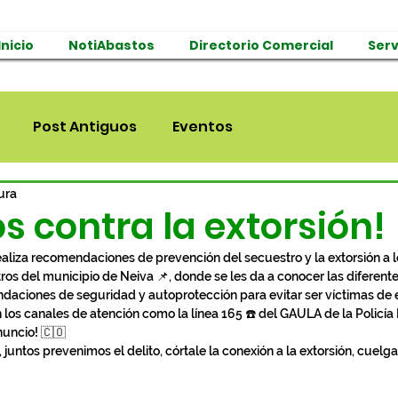
Inicio
NotiAbastos
Directorio Comercial
Serv
Post Antiguos
Eventos
ura
os contra la extorsión!
 realiza recomendaciones de prevención del secuestro y la extorsión a 
tros del municipio de Neiva 📌, donde se les da a conocer las diferent
ciones de seguridad y autoprotección para evitar ser víctimas de es
los canales de atención como la línea 165 ☎️ del GAULA de la Policía 
nuncio! 🇨🇴
juntos prevenimos el delito, córtale la conexión a la extorsión, cuelg