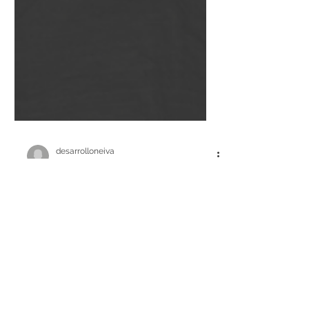
desarrolloneiva
22 oct 2025
1 min de lectura
🕊️ Comunicado de
condolencia🕊️