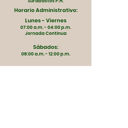
Surabastos P.H.
Horario Administrativo:
Lunes - Viernes
07:00 a.m. - 04:00 p.m.
Jornada Continua
Sábados:
08:00 a.m. - 12:00 p.m.
Dias de Mercado y
Apertura:
Martes | Jueves | Viernes
Sábado | Domingo
03:00 a.m.
Lunes | Miércoles
Servicios
05:00 a.m.
Contactenos