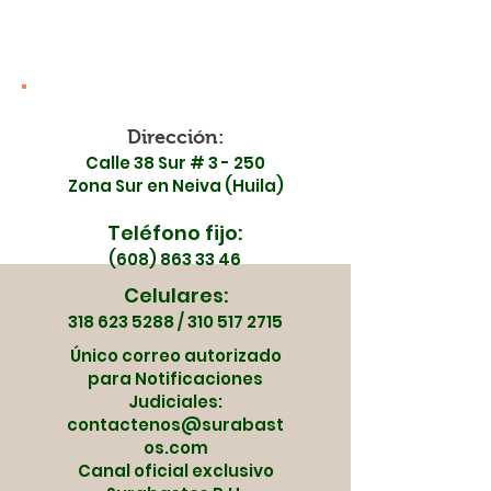
Ospina se unen en
de mayo
una jornada especial
Dirección:
Calle 38 Sur # 3 - 250
Zona Sur en Neiva (Huila)
Teléfono fijo:
(608) 863 33 46
Celulares:
318 623 5288
/
310 517 2715
Único correo autorizado
para Notificaciones
Judiciales:
contactenos@surabast
os.com
Canal oficial exclusivo