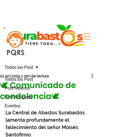
Entrada
Todos los Post
22 oct 2025
1 min de lectura
Todos los Post
🕊️ Comunicado de
Post Nuevos
condolencia🕊️
Post Antiguos
Eventos
La Central de Abastos Surabastos 
lamenta profundamente el 
fallecimiento del señor Moisés 
Santofimio.