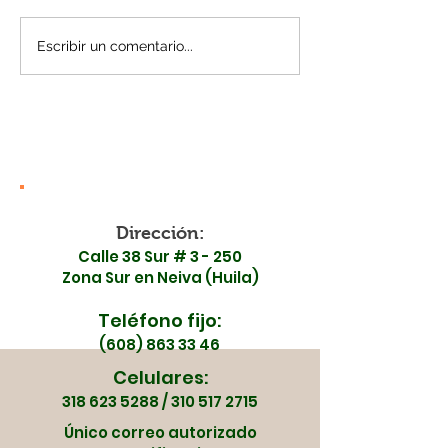
Escribir un comentario...
¡Madrugamos por tu
¡Toma nota! 
salud! Surabastos y la
en la movilid
ESE Carmen Emilia
Surabastos est
Ospina se unen en
de mayo
una jornada especial
Dirección:
Calle 38 Sur # 3 - 250
Zona Sur en Neiva (Huila)
Teléfono fijo:
(608) 863 33 46
Celulares:
318 623 5288
/
310 517 2715
Único correo autorizado