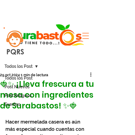
Entrada
Todos los Post
29 oct 2024
1 min de lectura
Todos los Post
🍓✨ ¡Lleva frescura a tu
Post Nuevos
mesa con ingredientes
Post Antiguos
de Surabastos! ✨🍓
Eventos
Hacer mermelada casera es aún 
más especial cuando cuentas con 