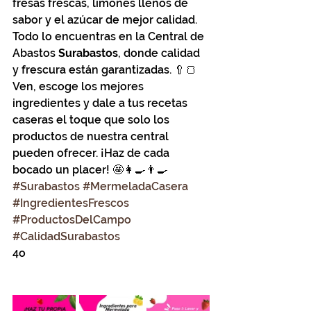
fresas frescas, limones llenos de 
sabor y el azúcar de mejor calidad. 
Todo lo encuentras en la Central de 
Abastos 
Surabastos
, donde calidad 
y frescura están garantizadas. 🥄🍞
Ven, escoge los mejores 
ingredientes y dale a tus recetas 
caseras el toque que solo los 
productos de nuestra central 
pueden ofrecer. ¡Haz de cada 
bocado un placer! 🤩👩‍🍳👨‍🍳
#Surabastos
#MermeladaCasera
#IngredientesFrescos
#ProductosDelCampo
#CalidadSurabastos
4o