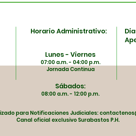
salud! Surabastos y la
la 
ESE Carmen Emilia
Sura
Ospina se unen en una
ma
Horario Administrativo:
Dia
jornada especial
Ape
Lunes - Viernes
07:00 a.m. - 04:00 p.m.
Jornada Continua
Sábados:
08:00 a.m. - 12:00 p.m.
izado para Notificaciones Judiciales:
contactenos
Canal oficial exclusivo Surabastos P.H.