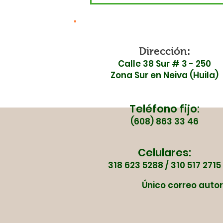
declara en
inconformidad ante la
inauguración de la Ruta
45 por falta de
Dirección:
Calle 38 Sur # 3 - 250
garantías en seguridad
Zona Sur en Neiva (Huila)
vial
Teléfono fijo:
(608) 863 33 46
Celulares:
318 623 5288 / 310 517 2715
Único correo autor