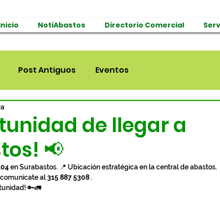
Inicio
NotiAbastos
Directorio Comercial
Serv
Post Antiguos
Eventos
ra
tunidad de llegar a
tos! 📢
104
 en Surabastos. 📍 Ubicación estratégica en la central de abastos.
 comunícate al 
315 887 5308
 .
tunidad! 🔑🚛