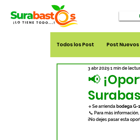
Todos los Post
Post Nuevos
3 abr 2025
1 min de lectu
📢 ¡Opor
Surabas
🔹Se arrienda 
bodega G-
 📞 Para más información,
¡No dejes pasar esta opor