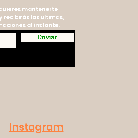
y quieres mantenerte
 recibirás las ultimas,
maciones al instante.
Enviar
Instagram