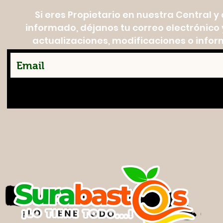
Si eres Propietario en nuestra Central 
informado, déjanos tu correo electrónico y
actualizaciones, modificaciones o infor