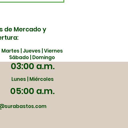
movilidad de
bastos este 5 y 6 de
yo
s de Mercado y
rtura:
Martes | Jueves | Viernes
Sábado | Domingo
03:00 a.m.
Lunes | Miércoles
05:00 a.m.
@surabastos.com