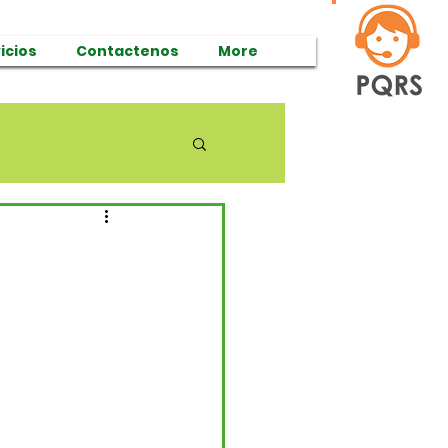
icios
Contactenos
More